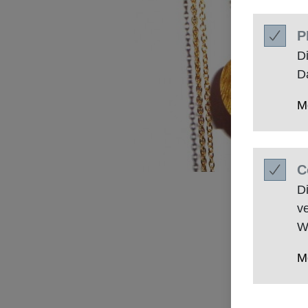
P
D
D
M
C
D
v
W
M