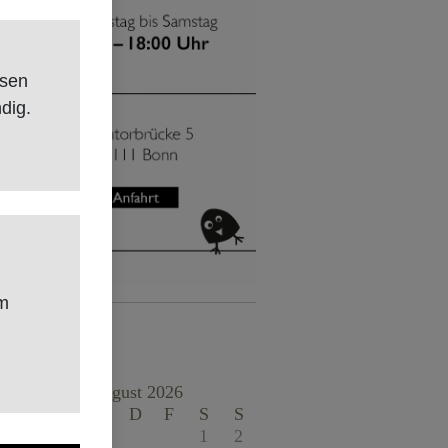
rsen
dig.
m
Kalender
August 2026
M
D
M
D
F
S
S
1
2