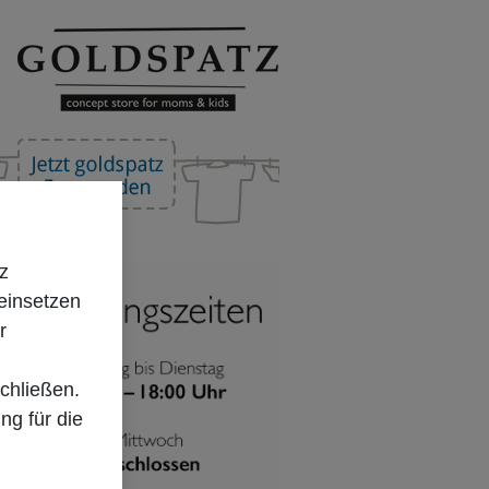
z
einsetzen
r
chließen.
ung für die