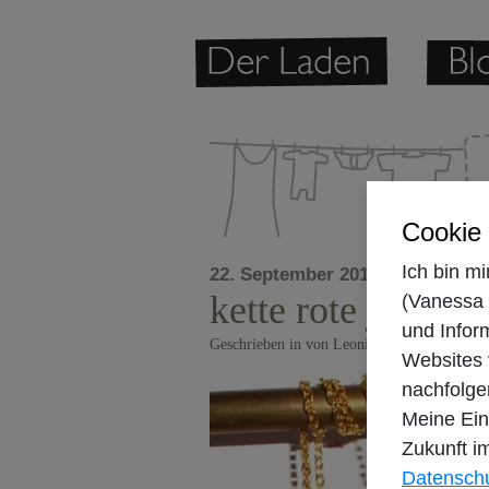
Cookie
Ich bin m
22. September 2010
kette rote jade
(Vanessa 
und Infor
Geschrieben in von Leonie um 15:07
Websites
nachfolge
Meine Einw
Zukunft 
Datenschu