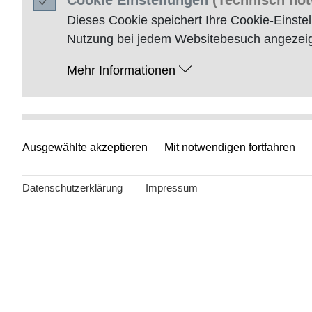
Cookie
Einstellungen
(Technisch no
Dieses
Cookie
speichert Ihre
Cookie
-Einste
Nutzung bei jedem Websitebesuch angezeig
Mehr Informationen
Kontaktformular
(Technisch notwend
Ausgewählte akzeptieren
Mit notwendigen fortfahren
Dieses
Cookie
dient zur Validierung des K
Mehr Informationen
Datenschutzerklärung
Impressum
Google Analytics
Durch das Setzen dieser
Cookies
verfolgt 
verbessern und das Nutzungsverhalten der 
welcher
Website
der Besucher kommt und wel