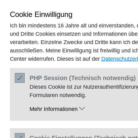
Cookie
Einwilligung
Ich bin mindestens 16 Jahre alt und einverstanden
und Dritte
Cookies
einsetzen und Informationen übe
verarbeiten. Einzelne Zwecke und Dritte kann ich d
ausschließen. Meine Einwilligung ist freiwillig und i
Center
widerrufen. Dieses ist auf der
Datenschutzer
20. Mai 2020
PHP
Session
(Technisch notwendig)
Dieses
Cookie
ist zur Nutzerauthentifizier
Piep piep piep – wir sind nu
Formularen notwendig.
instagram!
Mehr Informationen
Geschrieben in
Allgemein
von Vanessa um 1